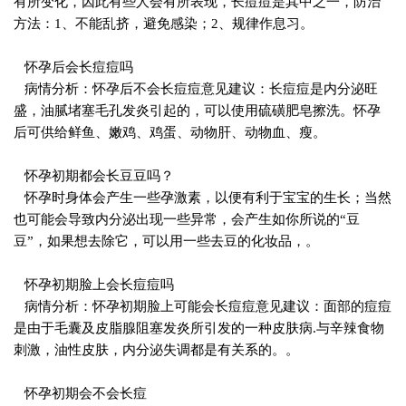
有所变化，因此有些人会有所表现，长痘痘是其中之一，防治
方法：1、不能乱挤，避免感染；2、规律作息习。
怀孕后会长痘痘吗
病情分析：怀孕后不会长痘痘意见建议：长痘痘是内分泌旺
盛，油腻堵塞毛孔发炎引起的，可以使用硫磺肥皂擦洗。怀孕
后可供给鲜鱼、嫩鸡、鸡蛋、动物肝、动物血、瘦。
怀孕初期都会长豆豆吗？
怀孕时身体会产生一些孕激素，以便有利于宝宝的生长；当然
也可能会导致内分泌出现一些异常，会产生如你所说的“豆
豆”，如果想去除它，可以用一些去豆的化妆品，。
怀孕初期脸上会长痘痘吗
病情分析：怀孕初期脸上可能会长痘痘意见建议：面部的痘痘
是由于毛囊及皮脂腺阻塞发炎所引发的一种皮肤病.与辛辣食物
刺激，油性皮肤，内分泌失调都是有关系的。。
怀孕初期会不会长痘