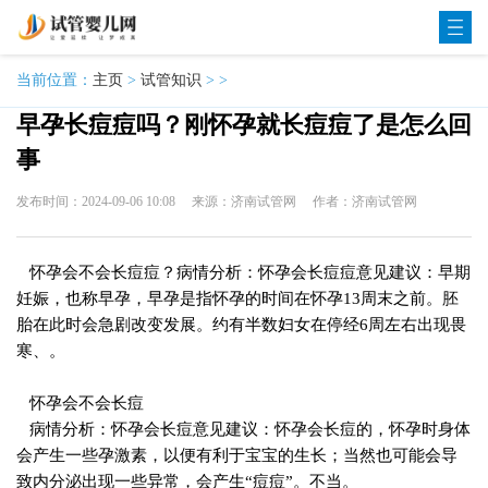
当前位置：
主页
>
试管知识
> >
早孕长痘痘吗？刚怀孕就长痘痘了是怎么回
事
发布时间：2024-09-06 10:08
来源：济南试管网
作者：济南试管网
怀孕会不会长痘痘？病情分析：怀孕会长痘痘意见建议：早期
妊娠，也称早孕，早孕是指怀孕的时间在怀孕13周末之前。胚
胎在此时会急剧改变发展。约有半数妇女在停经6周左右出现畏
寒、。
怀孕会不会长痘
病情分析：怀孕会长痘意见建议：怀孕会长痘的，怀孕时身体
会产生一些孕激素，以便有利于宝宝的生长；当然也可能会导
致内分泌出现一些异常，会产生“痘痘”。不当。